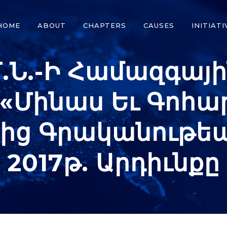
HOME
ABOUT
CHAPTERS
CAUSES
INITIATI
Մ.Ն.-Ի Համազգայ
«Մինաս Եւ Գոհար
ց Գրականութե
2017թ. Արդիւնքը