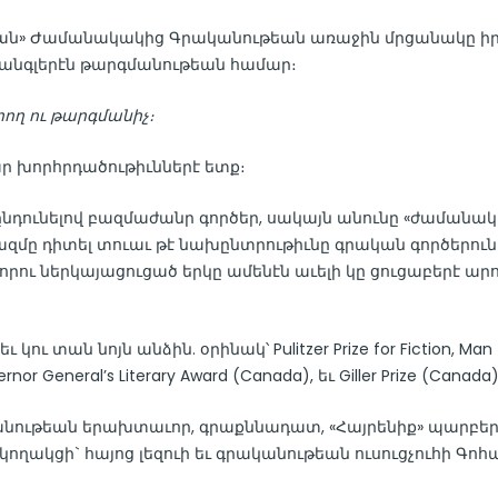
լեան» Ժամանակակից Գրականութեան առաջին մրցանակը ի
 անգլերէն թարգմանութեան համար։
րող ու թարգմանիչ։
ր խորհրդածութիւններէ ետք։
ընդունելով բազմաժանր գործեր, սակայն անունը «ժամանա
զմը դիտել տուաւ թէ նախընտրութիւնը գրական գործերու
 որու ներկայացուցած երկը ամենէն աւելի կը ցուցաբերէ ար
ու տան նոյն անձին. օրինակ՝ Pulitzer Prize for Fiction, Man
nor General’s Literary Award (Canada), եւ Giller Prize (Canada)
կանութեան երախտաւոր, գրաքննադատ, «Հայրենիք» պարբ
կողակցի` հայոց լեզուի եւ գրականութեան ուսուցչուհի Գոհ