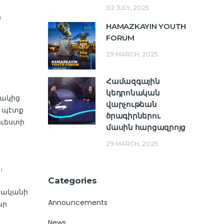
02 JULY, 2025
ր
HAMAZKAYIN YOUTH
FORUM
29 MARCH, 2025
Համազգային
կեդրոնական
կակից
վարչութեան
ն պէտք
ծրագիրներու
ուեստի
մասին հարցազրոյց
29 MARCH, 2025
։
Categories
երականի
Announcements
ար
News