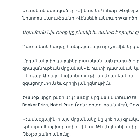
Ադամեան ստացած էր «Մինաս եւ Գոհար Թէօլէօ
Նիկողոս Սարաֆեանի «Վենսենի անտառը» գործի
Ադամեան
Նիւ
Եօրք
կը
բնակի
եւ
ծանօթ
է
որպէս
գ
Դատական կազմը հանգեցաւ այս որոշումին երկա
Մրցանակը իր կարկինը բաւական լայն բացած է, 
գրականութեան մրցանակ» է, ուստի դատական կա
է երթայ։ Առ այդ, նախընտրութիւնը Ադամեանին է,
զգացողութիւն եւ գրողի յանդգնութիւն։
Ծանօթ մրցոյթներ մէկէ աւելի մրցանակ տուած են եւ կ
Booker Prize, Nobel Prize (գոնէ գիտութեան մէջ), Gover
«Համազգային»ի այս մրցանակը կը կրէ հայ գրա
երկարամեայ խմբագիր Մինաս Թէօլէօլեանի ու իր 
Թէօլէօլեանի անունը: