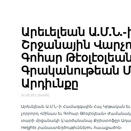
Արեւելեան Ա.Մ.Ն.
Շրջանային Վարչո
Գոհար Թէօլէօլե
Գրականութեան Մ
Արդիւնքը
IN
NEWS
SHARE
Արեւելեան Ա.Մ.Ն-ի Համազգային Հայ Կրթական ե
չորրորդ «Մինաս եւ Գոհար Թէօլէօլեան» Ժաման
տարի մրցանակի կ՛արժանանայ Քրիստոֆըր Ադ
Heights
բանաստեղծութիւններ
ու
հաւաքածոն։