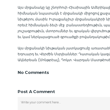
Այս մրցանակը կը շնորհուի Հիւսիսային Ամերիկայ
հիմնական նպատակն է մրցանակի միջոցով քաջալեր
նիւթերու մասին: Իւրաքանչիւր մրցանակակիրի նիւ
որեւէ հիմնական ձեւի մէջ. բանաստեղծութիւն, պ
յուշագրութիւն, մտորումներ եւ գրական վերլուծո
եւ կամ ներկայացուած գրուածքի բովանդակութիւ
Այս մրցանակի նիւթական յատկացումը առատաձե
Եդուարդ եւ Վերժին Մսրլեաններ: Դատական կազմի
Ակներեան (Մոնթրէալ), Դոկտ. Վարդան Մատթէոսեա
No Comments
Post A Comment