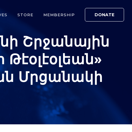
DONATE
VES
STORE
MEMBERSHIP
ինի Շրջանային
 Թէօլէօլեան»
ան Մրցանակի