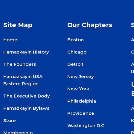
Site Map
Our Chapters
Home
Boston
A
Hamazkayin History
Chicago
O
The Founders
Detroit
A
t
Hamazkayin USA
New Jersey
Eastern Region
New York
The Executive Body
Philadelphia
Hamazkayin Bylaws
A
Providence
Store
Washington D.C.
Membership