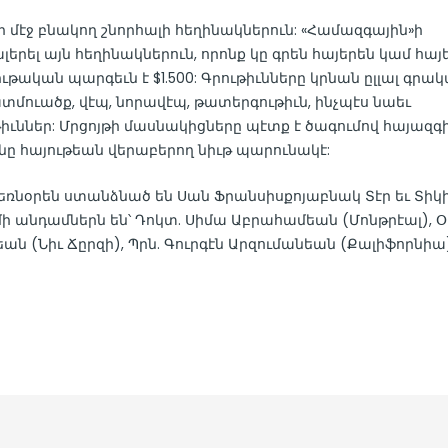
ի մէջ բնակող շնորհալի հեղինակներուն: «Համազգային»ի
ել այն հեղինակներուն, որոնք կը գրեն հայերեն կամ հայ
թական պարգեւն է $1.500: Գրութիւնները կրնան ըլլալ գրա
ատմուածք, վէպ, նորավէպ, թատերգութիւն, ինչպէս նաեւ
ւթիւններ: Մրցոյթի մասնակիցները պէտք է ծագումով հայազգ
նը հայութեան վերաբերող նիւթ պարունակէ:
ռնօրեն ստանձնած են Սան Ֆրանսիսքոյաբնակ Տէր եւ Տիկ
 անդամներն են՝ Դոկտ. Սիմա Աբրահամեան (Մոնթրէալ), Օր
ն (Նիւ Ճըրզի), Պրն. Գուրգէն Արզումանեան (Քալիֆորնիա