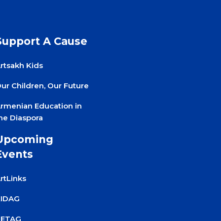
Support A Cause
rtsakh Kids
ur Children, Our Future
rmenian Education in
he Diaspora
Upcoming
Events
rtLinks
KIDAG
PETAG