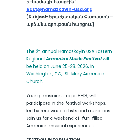
Ե-նամակի հասցէին՝
east@hamazkayin-usa.org
(Subject: Երաժշտական Փառատօն –
արձանագրութեան հարցում)
The 2
annual Hamazkayin USA Eastern
nd
Regional
Armenian Music Festival
will
be held on June 25-28, 2026, in
Washington, DC, St. Mary Armenian
Church.
Young musicians, ages 8-18, will
participate in the festival workshops,
led by renowned artists and musicians.
Join us for a weekend of fun-filled
Armenian musical experiences.
FESTIVAL INFORMATION