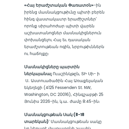
«Հայ
Երաժշտական
Փառատօն»
-ին
իրենց մասնակցութիւնը պիտի բերեն
հինգ վաստակաւոր երաժիշտներ՝
որոնք սիրահոժար պիտի վարեն
աշխատանոցներ մասնակիցներուն
փոխանցելու Հայ եւ դասական
երաժշտութեան ոգին, նրբութիւններն
ու հաճոյքը։
Մասնակիցները պարտին
ներկայանալ
Ուաշինկթըն, ՏԻ Սի- ի
Ս․ Աստուածածին Հայ Առաքելական
եկեղեցի (4125 Fessenden St. NW,
Washington, DC 20016), Հինգշաբթի 25
Յունիս 2026-ին, կ.ա․ ժամը 8:45-ին։
Մասնակցութեան Սակ (8-18
տարեկան)
՝ Մասնակցութեան սակը
կը ներառէ փառատօնի շապիկ,