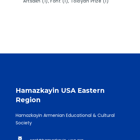
Artsakh
(1)
Font
(1)
Toloyan Prize
(1)
Hamazkayin USA Eastern
Region
Hamazkayin Armenian Educational & Cultural
Society