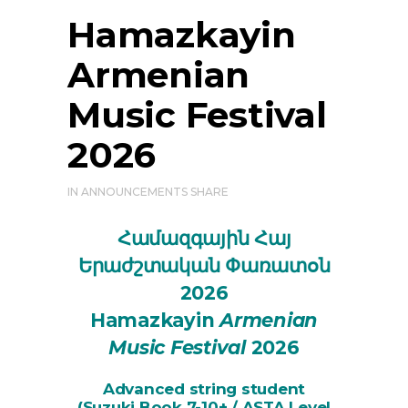
Hamazkayin
Armenian
Music Festival
2026
IN
ANNOUNCEMENTS
SHARE
Համազգային Հայ
Երաժշտական Փառատօն
2026
Hamazkayin
Armenian
Music Festival
2026
Advanced string student
(Suzuki Book 7-10+ / ASTA Level